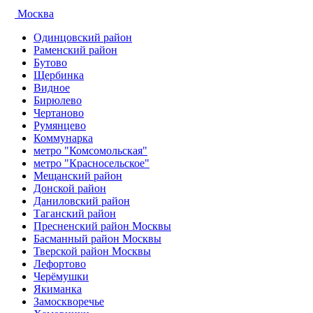
Москва
Одинцовский район
Раменский район
Бутово
Щербинка
Видное
Бирюлево
Чертаново
Румянцево
Коммунарка
метро "Комсомольская"
метро "Красносельское"
Мещанский район
Донской район
Даниловский район
Таганский район
Пресненский район Москвы
Басманный район Москвы
Тверской район Москвы
Лефортово
Черёмушки
Якиманка
Замоскворечье